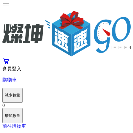
會員登入
購物車
減少數量
0
增加數量
前往購物車