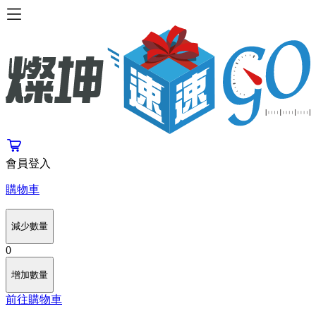
會員登入
購物車
減少數量
0
增加數量
前往購物車