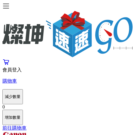
會員登入
購物車
減少數量
0
增加數量
前往購物車