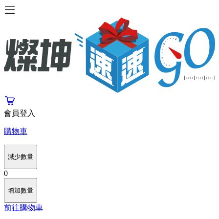
會員登入
購物車
減少數量
0
增加數量
前往購物車