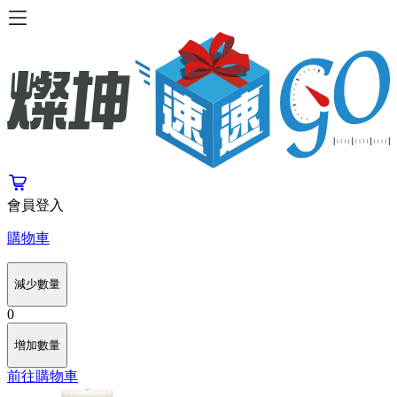
會員登入
購物車
減少數量
0
增加數量
前往購物車