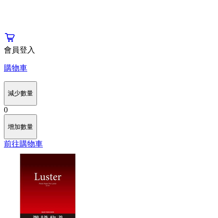
會員登入
購物車
減少數量
0
增加數量
前往購物車