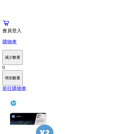
會員登入
購物車
減少數量
0
增加數量
前往購物車