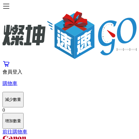
會員登入
購物車
減少數量
0
增加數量
前往購物車