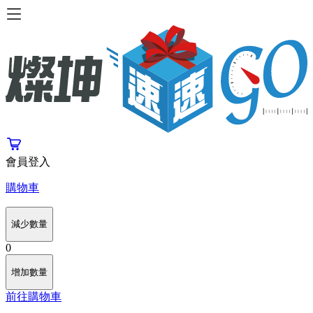
會員登入
購物車
減少數量
0
增加數量
前往購物車