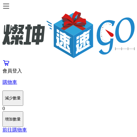
會員登入
購物車
減少數量
0
增加數量
前往購物車