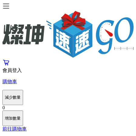
會員登入
購物車
減少數量
0
增加數量
前往購物車