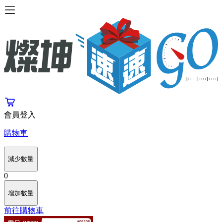
會員登入
購物車
減少數量
0
增加數量
前往購物車