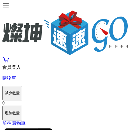
會員登入
購物車
減少數量
0
增加數量
前往購物車