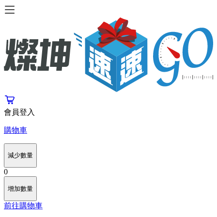
會員登入
購物車
減少數量
0
增加數量
前往購物車